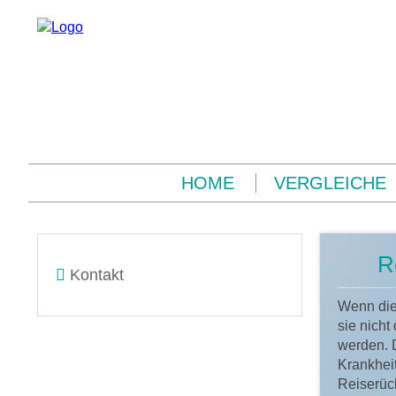
HOME
VERGLEICHE
R
Kontakt
Wenn die
sie nich
werden. D
Krankheit
Reiserück