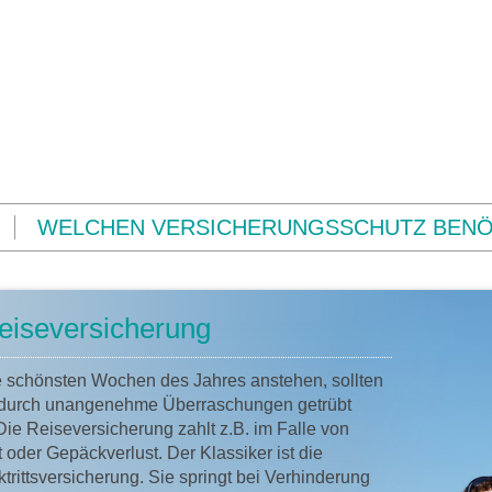
WELCHEN VERSICHERUNGSSCHUTZ BENÖT
eiseversicherung
 schönsten Wochen des Jahres anstehen, sollten
t durch unangenehme Überraschungen getrübt
ie Reiseversicherung zahlt z.B. im Falle von
 oder Gepäckverlust. Der Klassiker ist die
trittsversicherung. Sie springt bei Verhinderung