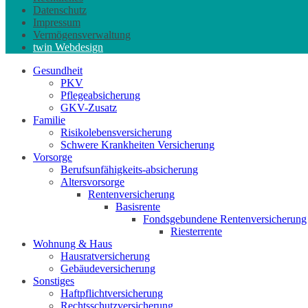
Datenschutz
Impressum
Vermögensverwaltung
twin Webdesign
Gesundheit
PKV
Pflegeabsicherung
GKV-Zusatz
Familie
Risikolebensversicherung
Schwere Krankheiten Versicherung
Vorsorge
Berufs­unfähigkeits-absicherung
Altersvorsorge
Rentenversicherung
Basisrente
Fondsgebundene Rentenversicherung
Riesterrente
Wohnung & Haus
Hausratversicherung
Gebäudeversicherung
Sonstiges
Haftpflichtversicherung
Rechtsschutzversicherung