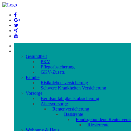
Home
Vergleiche
Gesundheit
PKV
Pflegeabsicherung
GKV-Zusatz
Familie
Risikolebensversicherung
Schwere Krankheiten Versicherung
Vorsorge
Berufs­unfähigkeits-absicherung
Altersvorsorge
Rentenversicherung
Basisrente
Fondsgebundene Rentenversi
Riesterrente
Wohnung & Haus